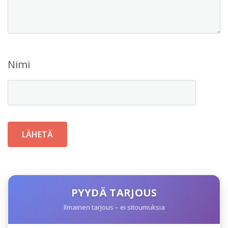
Nimi
PYYDÄ TARJOUS
Ilmainen tarjous – ei sitoumuksia