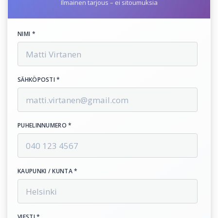
Ilmainen tarjous – ei sitoumuksia
NIMI *
SÄHKÖPOSTI *
PUHELINNUMERO *
KAUPUNKI / KUNTA *
VIESTI *