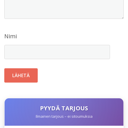
Nimi
PYYDÄ TARJOUS
Ilmainen tarjous – ei sitoumuksia