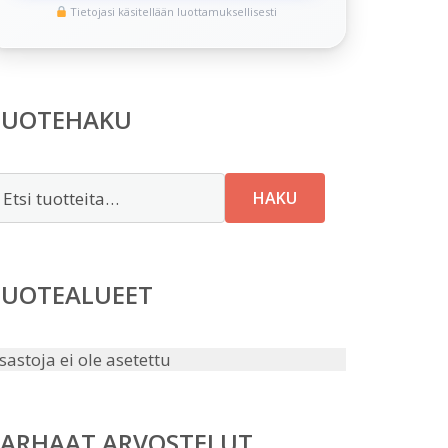
Tietojasi käsitellään luottamuksellisesti
TUOTEHAKU
tsi:
HAKU
TUOTEALUEET
sastoja ei ole asetettu
PARHAAT ARVOSTELUT