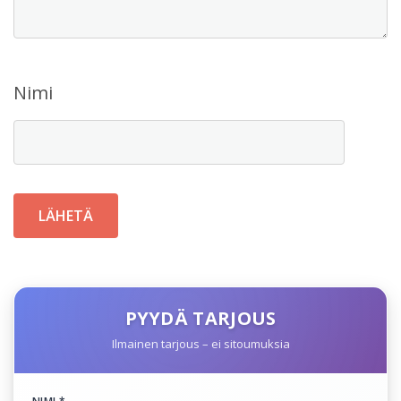
Nimi
PYYDÄ TARJOUS
Ilmainen tarjous – ei sitoumuksia