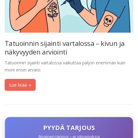
Tatuoinnin sijainti vartalossa – kivun ja
näkyvyyden arviointi
Tatuoinnin sijainti vartalossa vaikuttaa paljon enemmän kuin
moni ensin arvaisi.
Lue lisää
»
PYYDÄ TARJOUS
Ilmainen tarjous – ei sitoumuksia