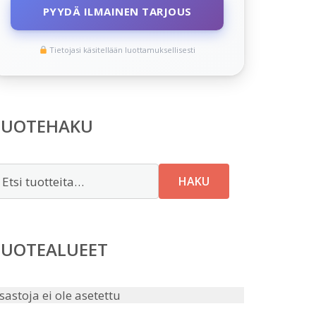
PYYDÄ ILMAINEN TARJOUS
Tietojasi käsitellään luottamuksellisesti
TUOTEHAKU
tsi:
HAKU
TUOTEALUEET
sastoja ei ole asetettu