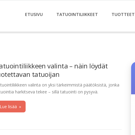
ETUSIVU
TATUOINTILIIKKEET
TUOTTEET
atuointiliikkeen valinta – näin löydät
uotettavan tatuoijan
tuointiliikkeen valinta on yksi tärkeimmistä päätöksistä, jonka
tuointia harkitseva tekee – sillä tatuointi on pysyvä.
Lue lisää
»