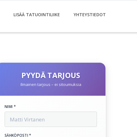
LISÄÄ TATUOINTILIIKE
YHTEYSTIEDOT
PYYDÄ TARJOUS
Ilmainen tarjous – ei sitoumuksia
NIMI *
SÄHKÖPOSTI *