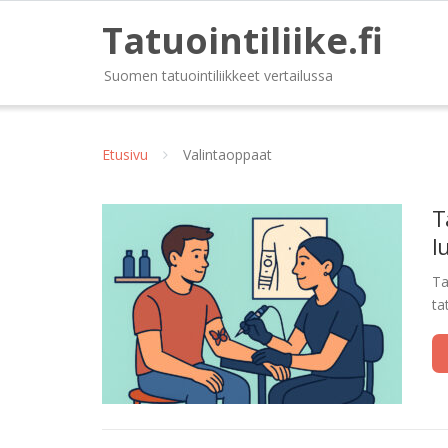
Tatuointiliike.fi
Suomen tatuointiliikkeet vertailussa
Etusivu
Valintaoppaat
T
l
Ta
ta