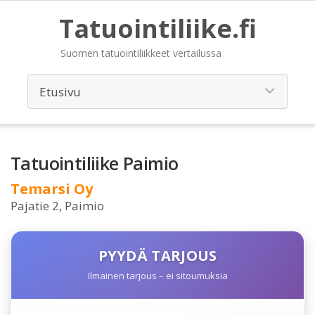
Tatuointiliike.fi
Suomen tatuointiliikkeet vertailussa
Tatuointiliike Paimio
Temarsi Oy
Pajatie 2, Paimio
PYYDÄ TARJOUS
Ilmainen tarjous – ei sitoumuksia