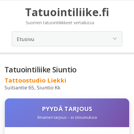
Tatuointiliike.fi
Suomen tatuointiliikkeet vertailussa
Tatuointiliike Siuntio
Tattoostudio Liekki
Suitiantie 65, Siuntio Kk
PYYDÄ TARJOUS
Ilmainen tarjous – ei sitoumuksia